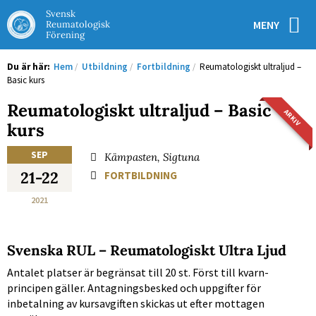
Svensk
MENY
Reumatologisk
Förening
Du är här:
Hem
/
Utbildning
/
Fortbildning
/
Reumatologiskt ultraljud –
Basic kurs
Reumatologiskt ultraljud – Basic
ARKIV
kurs
SEP
Kämpasten, Sigtuna
21-22
FORTBILDNING
2021
Svenska RUL – Reumatologiskt Ultra Ljud
Antalet platser är begränsat till 20 st. Först till kvarn-
principen gäller. Antagningsbesked och uppgifter för
inbetalning av kursavgiften skickas ut efter mottagen