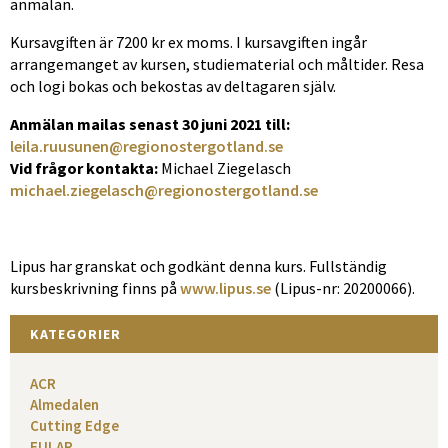
anmälan.
Kursavgiften är 7200 kr ex moms. I kursavgiften ingår
arrangemanget av kursen, studiematerial och måltider. Resa
och logi bokas och bekostas av deltagaren själv.
Anmälan mailas senast 30 juni 2021 till:
leila.ruusunen@regionostergotland.se
Vid frågor kontakta:
Michael Ziegelasch
michael.ziegelasch@regionostergotland.se
Lipus har granskat och godkänt denna kurs. Fullständig
kursbeskrivning finns på
www.lipus.se
(Lipus-nr: 20200066).
KATEGORIER
ACR
Almedalen
Cutting Edge
EULAR