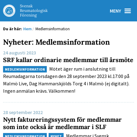
Svensk
MENY
Reumatologisk
Förening
Du är här:
Hem
/
Medlemsinformation
Nyheter: Medlemsinformation
24 augusti 2023
SRF kallar ordinarie medlemmar till årsmöte
Mötet äger rum i anslutning till
MEDLEMSINFORMATION
Reumadagarna torsdagen den 28 september 2023 kl.17:00 på
Malmö Live, Dag Hammarskjölds Torg 4 i Malmö (ej digitalt).
Ingen anmälan krävs. Välkommen!
28 september 2022
Nytt faktureringssystem för medlemmar
som inte också är medlemmar i SLF
Medlemmar i Svensk
MEDLEMSINFORMATION
NYHET